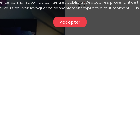
se, personnalisation du contenu et publicité. Des cookies provenant de ti
ies. Vous pouvez révoquer ce consentement explicite à tout moment. Plu
Accepter