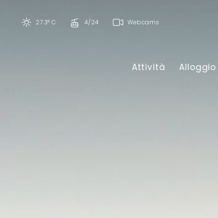
27.3° C
4/24
Webcams
Attività
Alloggio