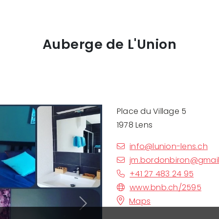
Auberge de L'Union
Place du Village 5
1978 Lens
info@lunion-lens.ch
jm.bordonbiron@gmai
+41 27 483 24 95
www.bnb.ch/2595
Maps
Next