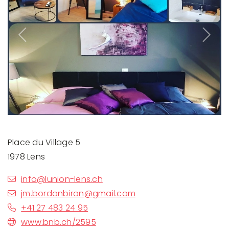
Previous
Next
Place du Village 5
1978 Lens
info@lunion-lens.ch
jm.bordonbiron@gmail.com
+41 27 483 24 95
www.bnb.ch/2595