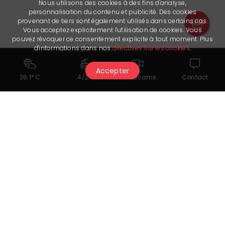
Nous utilisons des cookies à des fins d'analyse,
personnalisation du contenu et publicité. Des cookies
provenant de tiers sont également utilisés dans certains cas.
Vous acceptez explicitement l'utilisation de cookies. Vous
pouvez révoquer ce consentement explicite à tout moment. Plus
d'informations dans nos
directives sur les cookies
.
Accepter
26.1° C
4/24
Webcams
Contact
Nützliche Links
Facebook
Site internet