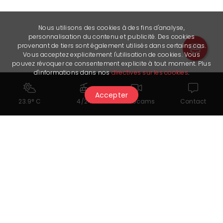
Nous utilisons des cookies à des fins d'analyse,
personnalisation du contenu et publicité. Des cookies
provenant de tiers sont également utilisés dans certains cas.
Vous acceptez explicitement l'utilisation de cookies. Vous
pouvez révoquer ce consentement explicite à tout moment. Plus
d'informations dans nos
directives sur les cookies
.
Accepter
23.9° C
4/24
Webcams
Contact
Potrebbe piacerti anche...