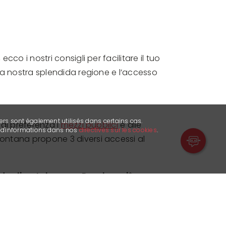
ecco i nostri consigli per facilitare il tuo
lla nostra splendida regione e l’accesso
ers sont également utilisés dans certains cas.
 di preferenza i
mezzi pubblici
e alle
s d'informations dans nos
directives sur les cookies
.
ontana propone 3 diversi accessi al
degli autobus
Parcheggi*
Er
Chetseron
o
Cry d'Er
cala mobile) o
télé
Grand Signal