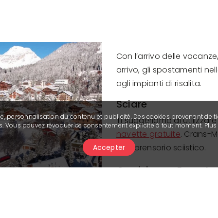
Con l’arrivo delle vacanze, 
arrivo, gli spostamenti ne
agli impianti di risalita.
Sciare
se, personnalisation du contenu et publicité. Des cookies provenant de ti
Ti suggeriamo di utilizzare
ies. Vous pouvez révoquer ce consentement explicite à tout moment. Plu
navette gratuite
. Crans-M
Next
comprensorio sciistico.
Accepter
Gondole
Fermate 
Crans-Cry d'Er
télé Cry d'
Montana-
Ycoor
(+ s
Arnouva
Arnouva