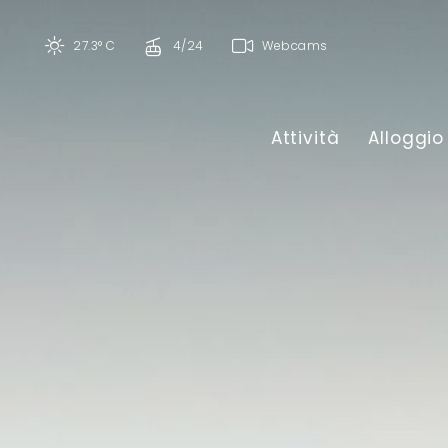
27.3° C
4/24
Webcams
Attività
Alloggio