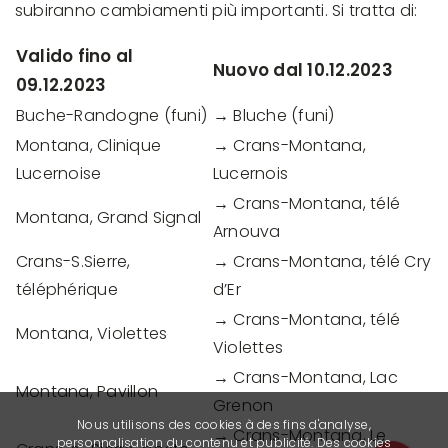
subiranno cambiamenti più importanti. Si tratta di:
Valido fino al
Nuovo dal 10.12.2023
09.12.2023
Buche-Randogne (funi)
→ Bluche (funi)
Montana, Clinique
→ Crans-Montana,
Lucernoise
Lucernois
→ Crans-Montana, télé
Montana, Grand Signal
Arnouva
Crans-S.Sierre,
→ Crans-Montana, télé Cry
téléphérique
d’Er
→ Crans-Montana, télé
Montana, Violettes
Violettes
→ Crans-Montana, Lac
Montana, Pavillon
Grenon
Nous utilisons des cookies à des fins d'analyse,
→ Crans-Montana, Le
personnalisation du contenu et publicité. Des cookies