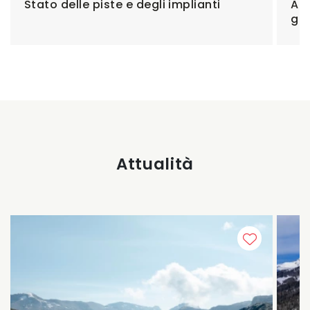
Stato delle piste e degli implianti
Ac
gio
Attualità