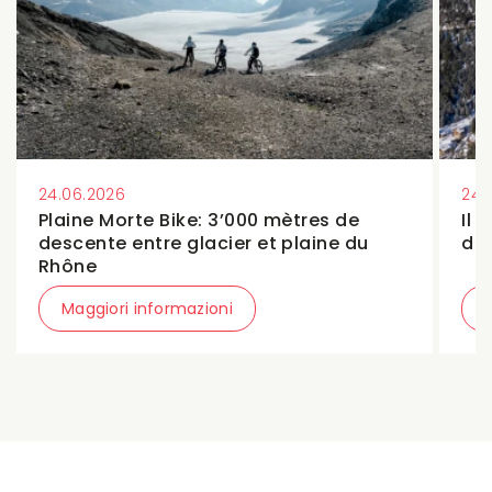
24.06.2026
24.
Plaine Morte Bike: 3’000 mètres de
Il 
descente entre glacier et plaine du
dur
Rhône
Maggiori informazioni