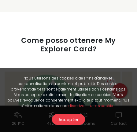
Come posso ottenere My
Explorer Card?
Nous utilisons des cookies à des fins d'analyse,
personnalisation du contenu et publicité. Des cookies
provenant de tiers sont également utilisés dans certains cas.
Vous acceptez explicitement l'utilisation de cookies. Vous
pouvez révoquer ce consentement explicite à tout moment. Plus
d'informations dans nos
directives sur les cookies
.
Accepter
26.1° C
4/24
Webcams
Contact