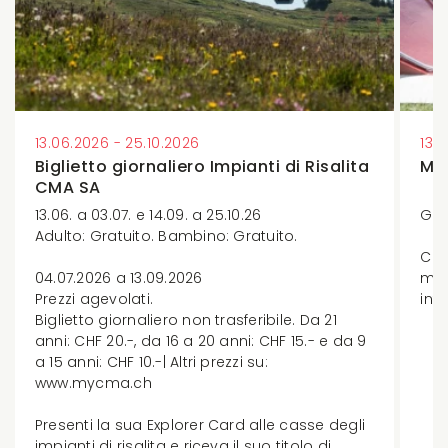
13.06.2026 - 25.10.2026
13.
Biglietto giornaliero Impianti di Risalita
Min
CMA SA
13.06. a 03.07. e 14.09. a 25.10.26
Gra
Adulto: Gratuito. Bambino: Gratuito.
Con
04.07.2026 a 13.09.2026
min
Prezzi agevolati.
int
Biglietto giornaliero non trasferibile. Da 21
anni: CHF 20.-, da 16 a 20 anni: CHF 15.- e da 9
a 15 anni: CHF 10.-| Altri prezzi su:
www.mycma.ch
Presenti la sua Explorer Card alle casse degli
impianti di risalita e riceva il suo titolo di