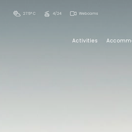
27.5° C
4/24
Webcams
Activities
Accommo