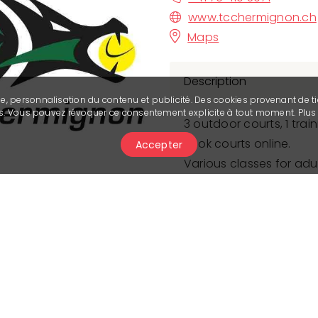
www.tcchermignon.ch
Maps
Description
se, personnalisation du contenu et publicité. Des cookies provenant de ti
ies. Vous pouvez révoquer ce consentement explicite à tout moment. Plu
3 outdoor courts, 1 train
Book courts online.
Accepter
Various classes for adul
Tennis camp in July
Autumn-spring classes
Session
Prices