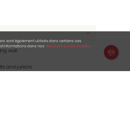
ers sont également utilisés dans certains cas.
s d'informations dans nos
directives sur les cookies
.
ing wall.
ts and juniors