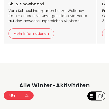
Ski & Snowboard
La
Vom Schneekindergarten bis zur Weltcup-
Ent
Piste – erleben Sie unvergessliche Momente
Ort
auf den abwechslungsreichen Skipisten.
300
Mehr Informationen
Alle Winter-Aktivitäten
Filter