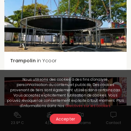
Trampolin
in Ycoor
Nous utilisons des cookies à des fins d'analyse,
personnalisation du contenu et publicité. Des cookies
provenant de tiers sont également utilisés dans certains cas.
Vous acceptez explicitement l'utilisation de cookies. Vous
pouvez révoquer ce consentement explicite à tout moment. Plus
d'informations dans nos
directives sur les cookies
.
Accepter
23.9° C
4/24
Webcams
Contact