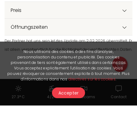
Preis
Öffnungszeiten
Der Partner hat uns sein letztes Update am 2.02.2026 übermittelt. Er
ist allein verantwortlich für die Richtigkeit der veröffentlichten Daten.
Nous utilisons des cookies à des fins d'analyse,
personnalisation du contenu et publicité. Des cookies
provenant de tiers sont également utilisés dans certains cas.
Vous acceptez explicitement l'utilisation de cookies. Vous
pouvez révoquer ce consentement explicite à tout moment. Plus
d'informations dans nos
directives sur les cookies
.
Accepter
27.3° C
4/24
Webcams
Contact