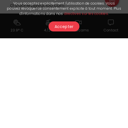
Vous acceptez explicitement l'utilisation de cookies. Vous
chzaone2@yahoo.com
pouvez révoquer ce consentement explicite à tout moment. Plus
d'informations dans nos
directives sur les cookies
.
Accepter
Preis
23.9° C
4/24
Webcams
Contact
Der Partner hat uns sein letztes Update am 14.01.2026 übermittelt. Er
ist allein verantwortlich für die Richtigkeit der veröffentlichten Daten.
Das könnte Ihnen auch
gefallen...