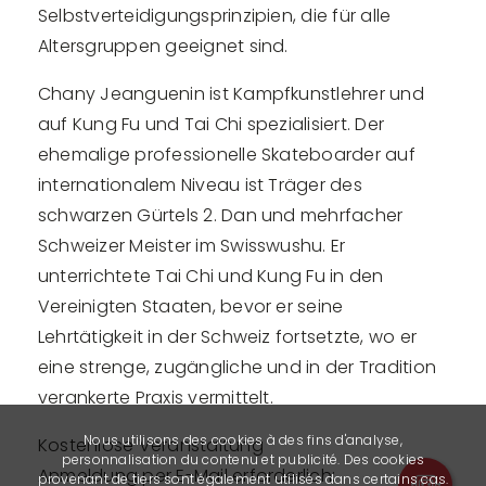
Selbstverteidigungsprinzipien, die für alle
Altersgruppen geeignet sind.
Chany Jeanguenin ist Kampfkunstlehrer und
auf Kung Fu und Tai Chi spezialisiert. Der
ehemalige professionelle Skateboarder auf
internationalem Niveau ist Träger des
schwarzen Gürtels 2. Dan und mehrfacher
Schweizer Meister im Swisswushu. Er
unterrichtete Tai Chi und Kung Fu in den
Vereinigten Staaten, bevor er seine
Lehrtätigkeit in der Schweiz fortsetzte, wo er
eine strenge, zugängliche und in der Tradition
verankerte Praxis vermittelt.
Nous utilisons des cookies à des fins d'analyse,
Kostenlose Veranstaltung
personnalisation du contenu et publicité. Des cookies
Anmeldung per E-Mail erforderlich:
provenant de tiers sont également utilisés dans certains cas.