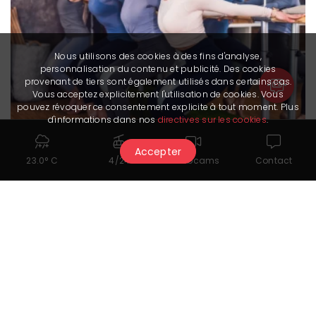
Nous utilisons des cookies à des fins d'analyse,
personnalisation du contenu et publicité. Des cookies
provenant de tiers sont également utilisés dans certains cas.
Vous acceptez explicitement l'utilisation de cookies. Vous
pouvez révoquer ce consentement explicite à tout moment. Plus
d'informations dans nos
directives sur les cookies
.
Accepter
23.0° C
4/24
Webcams
Contact
Barre & Pilates
Afficher tout