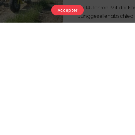
Ab 14 Jahren. Mit der F
Accepter
Junggesellenabschied.
Begleitete Abfahrt über
Zwischenstop mit Aperit
nach Crans-Montana u
Preis
Öffnungszeiten
Der Partner hat uns sein letztes Up
verantwortlich für die Richtigkeit 