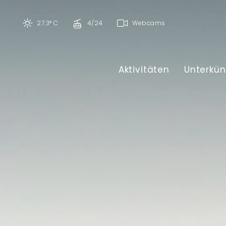
27.3° C
4/24
Webcams
Aktivitäten
Unterkün