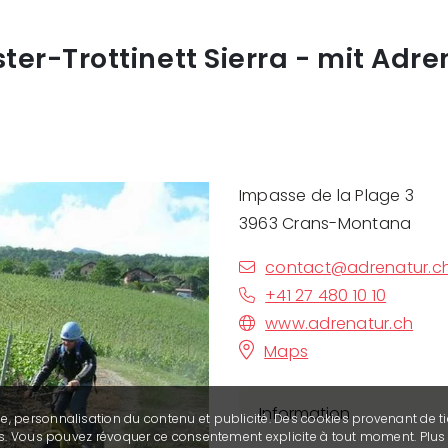
ter-Trottinett Sierra - mit Adre
Impasse de la Plage 3
3963 Crans-Montana
contact@adrenatur.c
+41 27 480 10 10
www.adrenatur.ch
Maps
Information
se, personnalisation du contenu et publicité. Des cookies provenant de ti
ies. Vous pouvez révoquer ce consentement explicite à tout moment. Plu