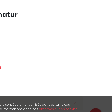
natur
h
ers sont également utilisés dans certains cas.
s d'informations dans nos
directives sur les cookies
.