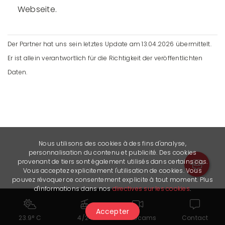
Webseite.
Der Partner hat uns sein letztes Update am 13.04.2026 übermittelt.
Er ist allein verantwortlich für die Richtigkeit der veröffentlichten
Daten.
Nous utilisons des cookies à des fins d'analyse,
personnalisation du contenu et publicité. Des cookies
provenant de tiers sont également utilisés dans certains cas.
Vous acceptez explicitement l'utilisation de cookies. Vous
pouvez révoquer ce consentement explicite à tout moment. Plus
d'informations dans nos
directives sur les cookies
.
Accepter
23.9° C
4/24
Webcams
Contact