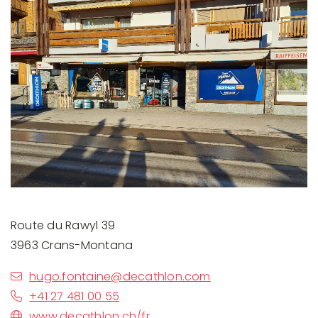
Route du Rawyl 39
3963 Crans-Montana
hugo.fontaine@decathlon.com
+41 27 481 00 55
www.decathlon.ch/fr