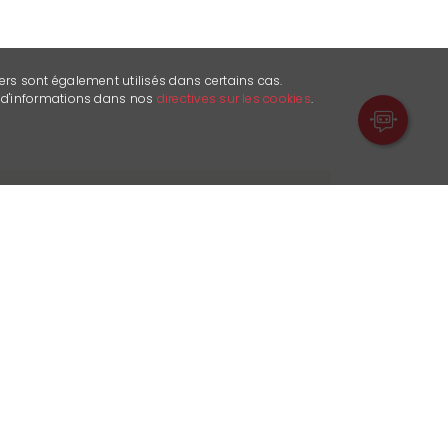
ers sont également utilisés dans certains cas.
s d'informations dans nos
directives sur les cookies
.
onen besitzt die Familie Rey Weinberge
t diese für den Eigenkonsum zu Wein.
 die Kellerei « Cave la Rayettaz ».
n Standort des Familienhauses.
h vollkommen dem Anbau seiner Reben
kauft seine eigenen Flaschen.