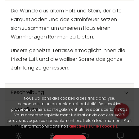
Die Wände aus altem Holz und Stein, der alte
Parquetboden und das Kaminfeuer setzen
sich zusammen um unserem Haus einen
Warmherzigen Rahmen zu bieten.
Unsere geheizte Terrasse ermöglicht Ihnen die
frische Luft und die walliser Sonne das ganze
Jahr lang zu geniessen.
Beschreibung
Nous utilisons des cookies à des fins d'analyse,
personnalisation du contenu et publicité. Des cookies
Spezialiäten
provenant de tiers sont également utilisés dans certains cas.
Vous acceptez explicitement l'utilisation de cookies. Vous
pouvez révoquer ce consentement explicite à tout moment. Plus
Öffnungszeiten
d'informations dans nos
directives sur les cookies
.