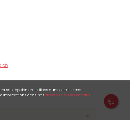
.ch
ers sont également utilisés dans certains cas.
s d'informations dans nos
directives sur les cookies
.