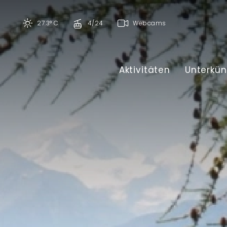
27.3° C
4/24
Webcams
Aktivitäten
Unterkün