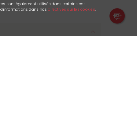
ers sont également utilisés dans certains cas.
s d'informations dans nos
directives sur les cookies
.
Le Relais
 alpinen Umgebung lädt Sie
e Küche zu genießen, die von alten
t. Aus der Zeit des
Alpaufzugs
und des
ässen
schöpfend, ist jedes Gericht
ef im lokalen Erbe verwurzelt.
e Geschichte und den alpinen Geist
warmen und einladenden Atmosphäre.
szeit und lassen Sie sich von einem
orama verzaubern.