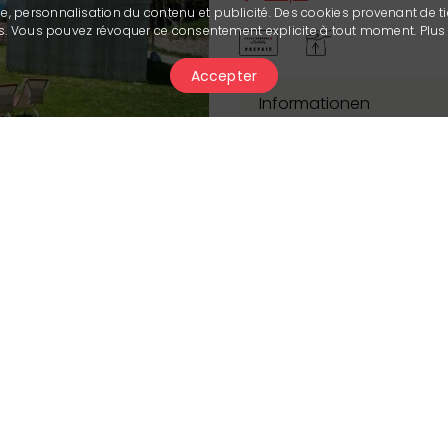
se, personnalisation du contenu et publicité. Des cookies provenant de ti
ies. Vous pouvez révoquer ce consentement explicite à tout moment. Plu
Next
Accepter
Informationen
In einer authentischen
de Colombire
ein, ein
Traditionen inspiriert is
Maiens
Lebens in den
einfach, herzhaft und ti
Erleben Sie Aromen, di
zelebrieren, in einer 
Gönnen Sie sich eine Au
atemberaubenden Pan