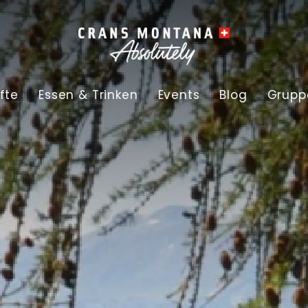
fte
Essen & Trinken
Events
Blog
Grupp