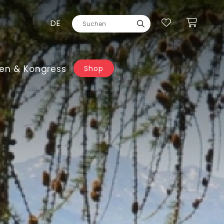
DE
en & Kongress
Shop