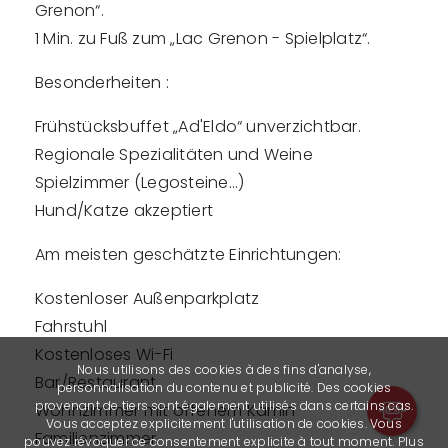
Grenon“.
1 Min. zu Fuß zum „Lac Grenon - Spielplatz“.
Besonderheiten :
Frühstücksbuffet „Ad'Eldo“ unverzichtbar.
Regionale Spezialitäten und Weine
Spielzimmer (Legosteine...)
Hund/Katze akzeptiert
Am meisten geschätzte Einrichtungen:
Kostenloser Außenparkplatz
Fahrstuhl
Kostenloses Wi-Fi
Nous utilisons des cookies à des fins d'analyse,
Bar/Restaurant
personnalisation du contenu et publicité. Des cookies
provenant de tiers sont également utilisés dans certains cas.
Wohnzimmer mit offenem Kamin
Vous acceptez explicitement l'utilisation de cookies. Vous
Familienzimmer
pouvez révoquer ce consentement explicite à tout moment. Plus