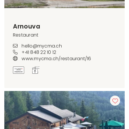
Arnouva
Restaurant
hello@mycma.ch
+41 848 22 10 12
www.mycma.ch/restaurant/16