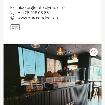
nicolas@hotelolympic.ch
+41 78 206 68 88
www.baramadeus.ch