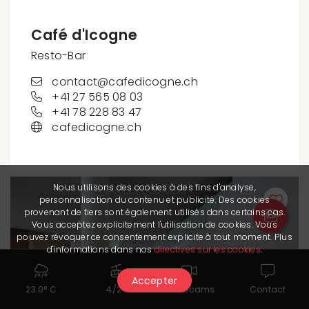
Café d'Icogne
Resto-Bar
contact@cafedicogne.ch
+41 27 565 08 03
+41 78 228 83 47
cafedicogne.ch
Nous utilisons des cookies à des fins d'analyse,
personnalisation du contenu et publicité. Des cookies
provenant de tiers sont également utilisés dans certains cas.
Vous acceptez explicitement l'utilisation de cookies. Vous
pouvez révoquer ce consentement explicite à tout moment. Plus
d'informations dans nos
directives sur les cookies
.
Accepter
23.0° C
4/24
Webcams
Contact