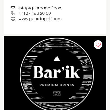
info@guardagolf.com
+41 27 486 20 00
www.guardagolf.com