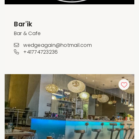
Bar'ik
Bar & Cafe
wedgeagain@hotmail.com
+41774723236