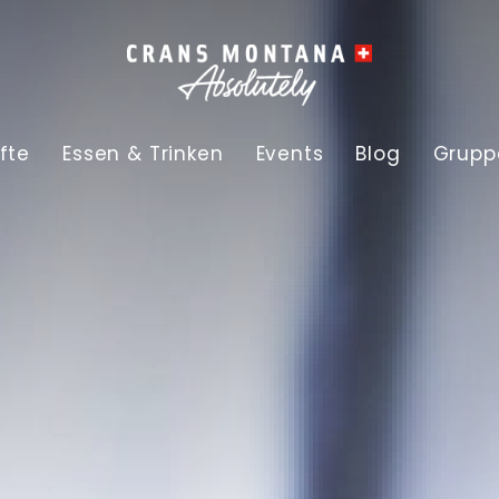
fte
Essen & Trinken
Events
Blog
Grupp