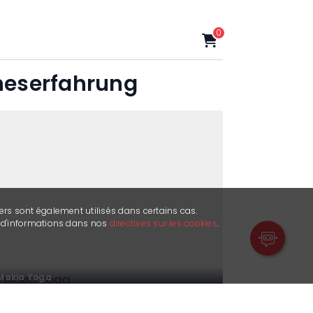
0
nneserfahrung
ers sont également utilisés dans certains cas.
s d'informations dans nos
directives sur les cookies
.
Makia Yoga