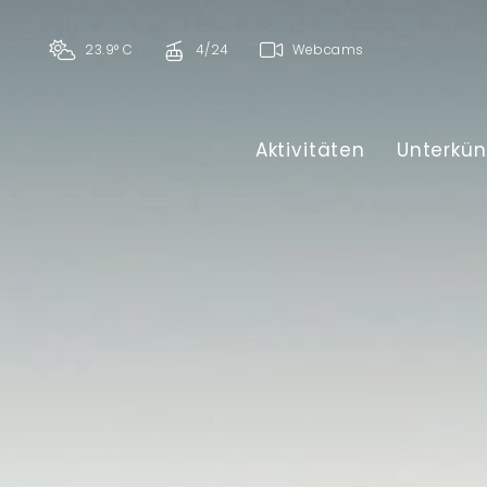
23.9° C
4/24
Webcams
Aktivitäten
Unterkün