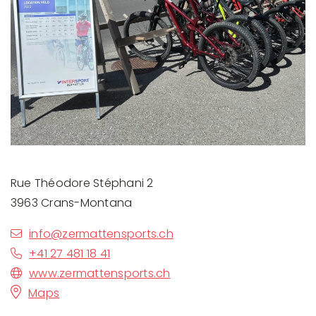
Rue Théodore Stéphani 2
3963 Crans-Montana
info@zermattensports.ch
+41 27 481 18 41
www.zermattensports.ch
Maps