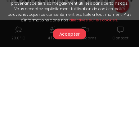
ist allein verantwortlich für die Richtigkeit der veröffentlichten Daten.
provenant de tiers sont également utilisés dans certains cas.
Vous acceptez explicitement l'utilisation de cookies. Vous
pouvez révoquer ce consentement explicite à tout moment. Plus
d'informations dans nos
directives sur les cookies
.
Accepter
23.0° C
4/24
Webcams
Contact
Das könnte Ihnen auch