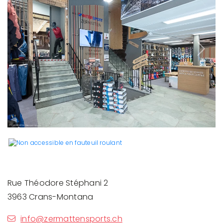
Previous
Next
Rue Théodore Stéphani 2
3963 Crans-Montana
info@zermattensports.ch