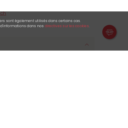
.ch
ers sont également utilisés dans certains cas.
s d'informations dans nos
directives sur les cookies
.
Innovation: Die Perfektion entspringt
nlichen Gegend! Seit mehreren
ie Familie Cordonier Mühe ihre
verbessern. Die mehr als 60 jährige
ordonier in den Weinbergen hat ihm
iedenen Weinanbaugebiete, mit seinem
Anbautechniken und seinem Eingreifen
ten der Region, zu beherrschen und
 Ohne Qualitätstrauben keinen