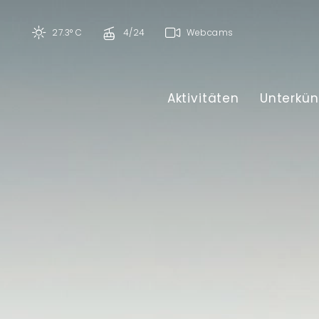
27.3° C
4/24
Webcams
Aktivitäten
Unterkün