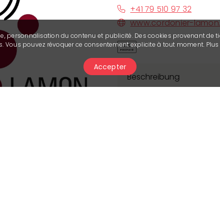
+41 79 510 97 32
www.cordonier-lamon
se, personnalisation du contenu et publicité. Des cookies provenant de ti
Next
ies. Vous pouvez révoquer ce consentement explicite à tout moment. Plu
Accepter
Beschreibung
Zwischen Tradition und 
aus einer aussergewöh
Jahrzehnten gibt sich d
Weinanbautechniken zu 
Erfahrung von Arthur C
ermöglicht die versch
ganzen Wissen, seinen 
in verschiedene Rebsor
sich ihnen anzupassen.