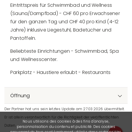
Eintrittspreis für Schwimmbad und Wellness
(Sauna/Dampfbad) - CHF 60 pro Erwachsener
für den ganzen Tag und CHF 40 pro Kind (4-12
Jahre) inklusive Liegestuhl, Badetücher und
Pantoffeln.
Beliebteste Einrichtungen - Schwimmbad, Spa
und Wellnesscenter.
Parkplatz - Haustiere erlaubt - Restaurants
Öffnung
Der Partner hat uns sein letztes Update am 27.03.2026 übermittelt.
Er ist allein verantwortlich für die Richtigkeit der veröffentlichten
Nous utilisons des cookies à des fins d'analyse,
Daten.
personnalisation du contenu et publicité. Des cookies
provenant de tiers sont également utilisés dans certains cas.