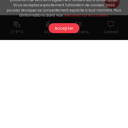
Vous acceptez explicitement l'utilisation de cookies. Vous
pouvez révoquer ce consentement explicite à tout moment. Plus
d'informations dans nos
directives sur les cookies
.
Accepter
27.5° C
4/24
Webcams
Contact
Seminarräume