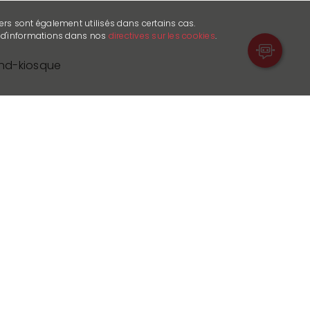
ers sont également utilisés dans certains cas.
s d'informations dans nos
directives sur les cookies
.
nd-kiosque
rmand