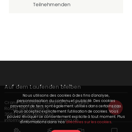
Teilnehmenden
Auf dem Laufenden bleiben
Nous utilisons des cookies à des fins d'analyse,
personnalisation du contenu et publicité. Des cookies
Crans-Montana Tourisme & Congrès
provenant de tiers sont également utilisés dans certains cas.
Route des Arolles 4
Vous acceptez explicitement l'utilisation de cookies. Vous
3963 Crans-Montana
pouvez révoquer ce consentement explicite à tout moment. Plus
information@crans-montana.ch
d'informations dans nos
directives sur les cookies
.
+41 27 485 04 04