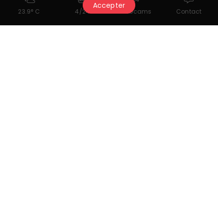
Accepter
23.9° C
4/24
Webcams
Contact
Unseren Newsletter abonnieren
Lesen Sie unseren letzten Newsletter
Folgen Sie uns
Über uns