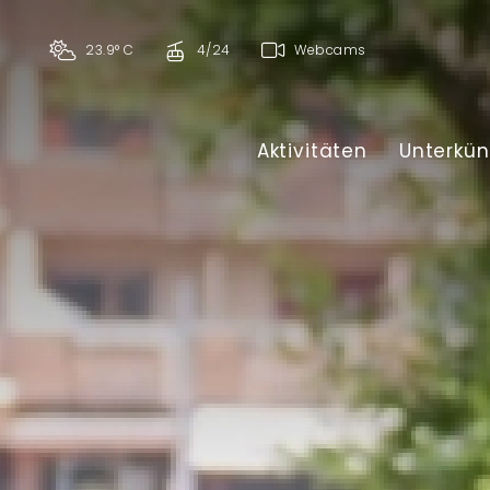
23.9° C
4/24
Webcams
Aktivitäten
Unterkün