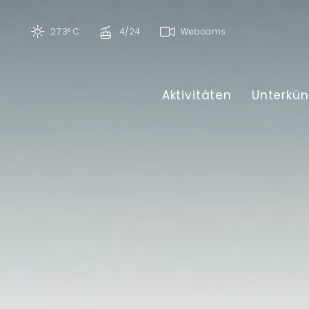
27.3° C
4/24
Webcams
Aktivitäten
Unterkün