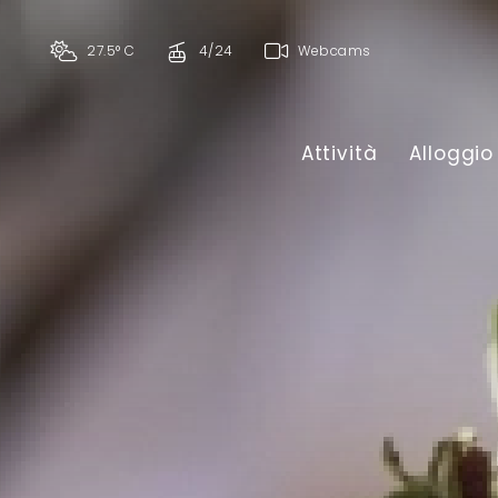
27.5° C
4/24
Webcams
Attività
Alloggio