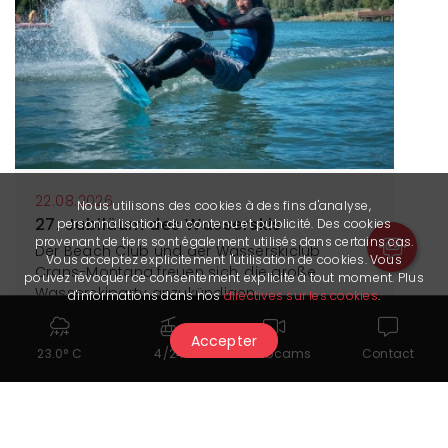
22.08.2026
Nous utilisons des cookies à des fins d'analyse,
27. Jubiläum des Wasserskis
personnalisation du contenu et publicité. Des cookies
provenant de tiers sont également utilisés dans certains cas.
Der Beach Club und der Wasserskiclub
Vous acceptez explicitement l'utilisation de cookies. Vous
Crans-Montana freuen sich, die große
pouvez révoquer ce consentement explicite à tout moment. Plus
Wasserskiparty anzukündigen.
d'informations dans nos
directives sur les cookies
.
Accepter
Mehr Informationen
23.0° C
4/24
Webcams
Contact