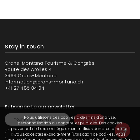
Stay in touch
Crans-Montana Tourisme & Congrès
Route des Arolles 4
3963 Crans-Montana
information@crans-montana.ch
+41 27 485 04 04
Subscribe to our newsletter
Nous utilisons des cookies à des fins d'analyse,
personnalisation du contenu et publicité. Des cookies
provenant de tiers sont également utilisés dans certains cas.
Read our last newsletter
Vous acceptez explicitement l'utilisation de cookies. Vous
pouvez révoquer ce consentement explicite à tout moment. Plus